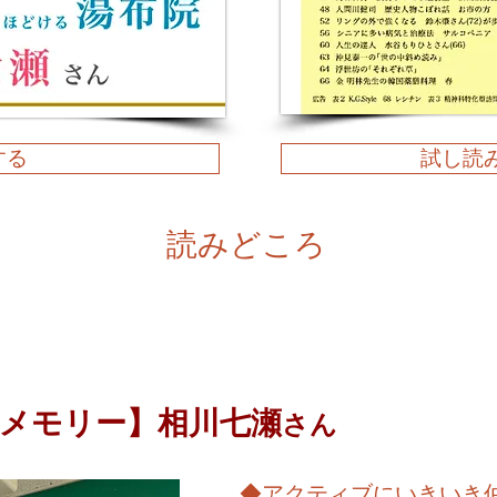
する
試し読
​読みどころ
イメモリー】相川七瀬
さん
◆アクティブにいきいき