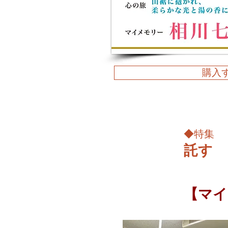
購入
◆特集
託す
​【マ