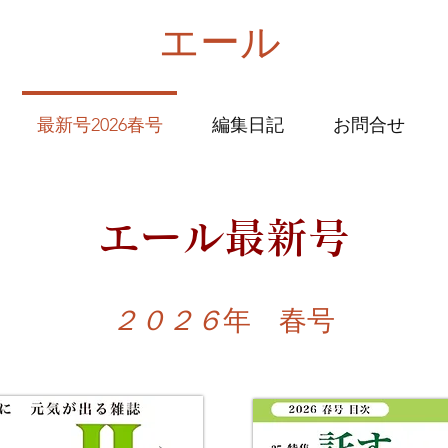
エール
最新号2026春号
編集日記
お問合せ
エール最新号
​２０２６
年 春号