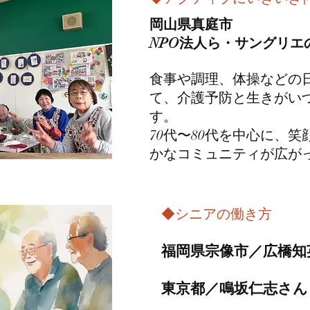
岡山県真庭市
NPO法人ら・サングリエ
食事や調理、体操などの
て、介護予防と生きがい
す。
70代〜80代を中心に、
かなコミュニティが広が
◆シニアの働き方
福岡県宗像市／広橋知
​東京都／鳴坂仁志さん